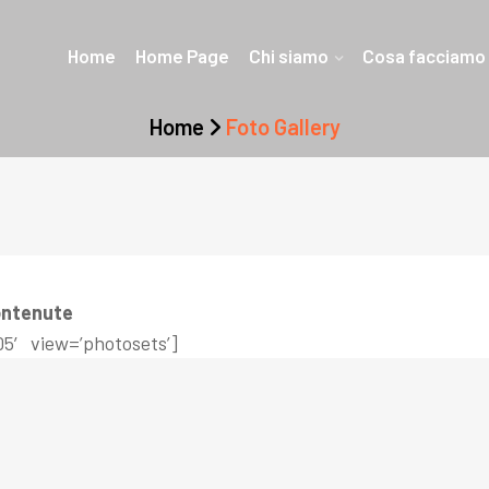
Home
Home Page
Chi siamo
Cosa facciamo
Home
Foto Gallery
contenute
05′ view=’photosets’]