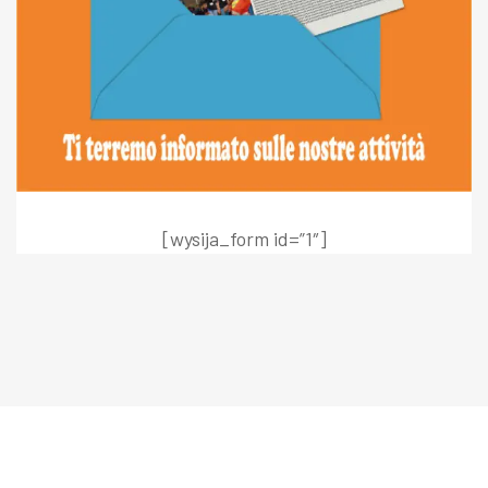
[wysija_form id=”1″]