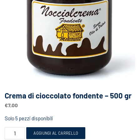
Crema di cioccolato fondente – 500 gr
€
7,00
Solo 5 pezzi disponibili
Crema
AGGIUNGI AL CARRELLO
di