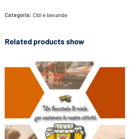
cioccolato
fondente
Categoria:
Cibi e bevande
-
500
gr
quantità
Related products show